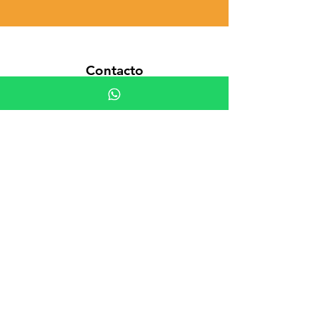
Contacto
DRESDEN # 4688, San Miguel,
Santiago, Chile.
ventas@jorpa.cl
ingenieria@jorpa.cl
CENTRAL:
+56 229598900
Atención
Atención
de lunes a viernes de 08:30 a
17:30 hs.
Aceptamos pagos al contado.